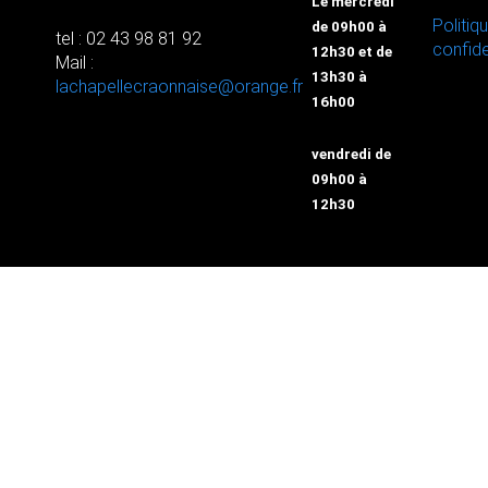
Le mercredi
Politiq
de 09h00 à
tel : 02 43 98 81 92
confide
12h30 et de
Mail :
13h30 à
lachapellecraonnaise@orange.fr
16h00
vendredi de
09h00 à
12h30