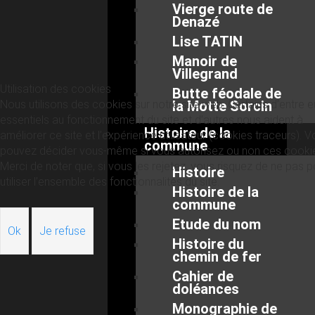
Vierge route de
Denazé
Lise TATIN
Manoir de
Villegrand
Utilisation des cookies
Butte féodale de
Nous utilisons des cookies sur notre site web. Certains d’entre 
la Motte Sorcin
essentiels au fonctionnement du site et d’autres nous aident à
Histoire de la
améliorer ce site et l’expérience utilisateur (cookies traceurs). 
commune
pouvez décider vous-même si vous autorisez ou non ces cooki
Merci de noter que, si vous les rejetez, vous risquez de ne pas p
Histoire
utiliser l’ensemble des fonctionnalités du site.
Histoire de la
commune
Etude du nom
Ok
Je refuse
Histoire du
chemin de fer
Cahier de
doléances
Monographie de