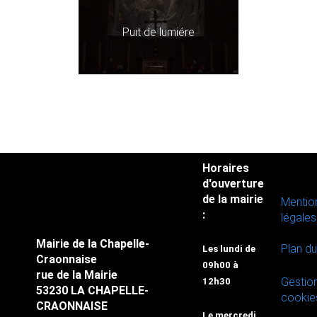
Puit de lumiére
Horaires
d'ouverture
de la mairie
Mentio
:
légales
Mairie de la Chapelle-
Plan du
Les lundi de
Craonnaise
09h00 à
rue de la Mairie
Gestio
12h30
53230 LA CHAPELLE-
cookie
CRAONNAISE
Le mercredi