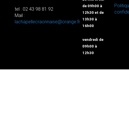
Politiq
de 09h00 à
tel : 02 43 98 81 92
confide
12h30 et de
Mail :
13h30 à
lachapellecraonnaise@orange.fr
16h00
vendredi de
09h00 à
12h30