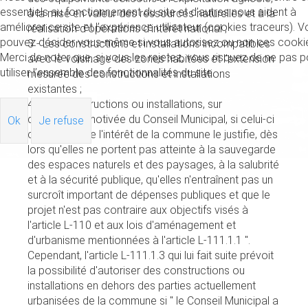
essentiels au fonctionnement du site et d’autres nous aident à
à la mise en valeur des ressources naturelles et à la
améliorer ce site et l’expérience utilisateur (cookies traceurs). 
réalisation d'opérations d'intérêt national ;
pouvez décider vous-même si vous autorisez ou non ces cooki
3 - Les constructions et installations incompatibles
Merci de noter que, si vous les rejetez, vous risquez de ne pas p
avec le voisinage des zones habitées et l'extension
utiliser l’ensemble des fonctionnalités du site.
mesurée des constructions et installations
existantes ;
4 - Les constructions ou installations, sur
délibération motivée du Conseil Municipal, si celui-ci
Ok
Je refuse
considère que l'intérêt de la commune le justifie, dès
lors qu'elles ne portent pas atteinte à la sauvegarde
des espaces naturels et des paysages, à la salubrité
et à la sécurité publique, qu'elles n'entraînent pas un
surcroît important de dépenses publiques et que le
projet n'est pas contraire aux objectifs visés à
l'article L-110 et aux lois d'aménagement et
d'urbanisme mentionnées à l'article L-111.1.1 ".
Cependant, l'article L-111.1.3 qui lui fait suite prévoit
la possibilité d'autoriser des constructions ou
installations en dehors des parties actuellement
urbanisées de la commune si " le Conseil Municipal a