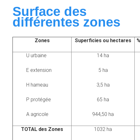
Surface des
différentes zones
Zones
Superficies ou hectares
%
U urbaine
14 ha
E extension
5 ha
H hameau
3,5 ha
P protégée
65 ha
A agricole
944,50 ha
TOTAL des Zones
1032 ha