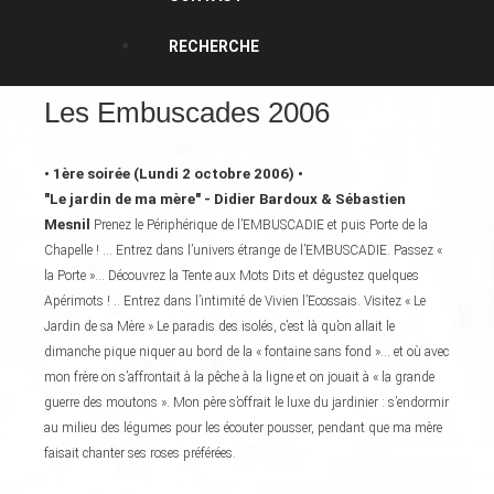
RECHERCHE
Les Embuscades 2006
• 1ère soirée (Lundi 2 octobre 2006) •
"Le jardin de ma mère" - Didier Bardoux & Sébastien
Mesnil
Prenez le Périphérique de l’EMBUSCADIE et puis Porte de la
Chapelle ! ... Entrez dans l’univers étrange de l’EMBUSCADIE. Passez «
la Porte »... Découvrez la Tente aux Mots Dits et dégustez quelques
Apérimots ! .. Entrez dans l’intimité de Vivien l’Ecossais. Visitez « Le
Jardin de sa Mère » Le paradis des isolés, c’est là qu’on allait le
dimanche pique niquer au bord de la « fontaine sans fond »... et où avec
mon frère on s’affrontait à la pêche à la ligne et on jouait à « la grande
guerre des moutons ». Mon père s’offrait le luxe du jardinier : s’endormir
au milieu des légumes pour les écouter pousser, pendant que ma mère
faisait chanter ses roses préférées.