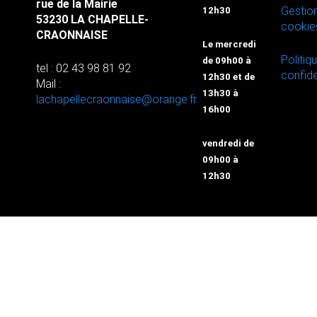
rue de la Mairie
Gestio
12h30
53230 LA CHAPELLE-
cookie
CRAONNAISE
Le mercredi
Politiq
de 09h00 à
tel : 02 43 98 81 92
confide
12h30 et de
Mail :
13h30 à
lachapellecraonnaise@orange.fr
16h00
vendredi de
09h00 à
12h30