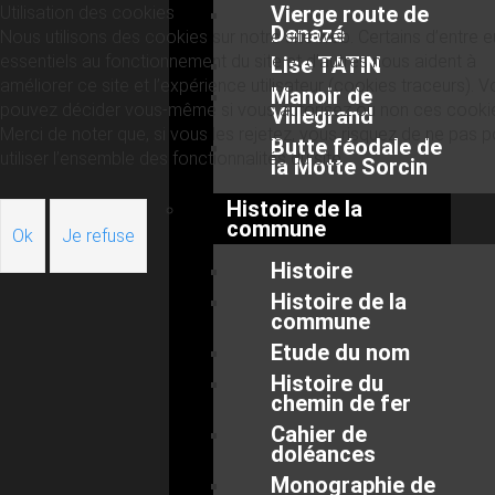
Vierge route de
Utilisation des cookies
Denazé
Nous utilisons des cookies sur notre site web. Certains d’entre 
essentiels au fonctionnement du site et d’autres nous aident à
Lise TATIN
améliorer ce site et l’expérience utilisateur (cookies traceurs). 
Manoir de
pouvez décider vous-même si vous autorisez ou non ces cooki
Villegrand
Merci de noter que, si vous les rejetez, vous risquez de ne pas p
Butte féodale de
utiliser l’ensemble des fonctionnalités du site.
la Motte Sorcin
Histoire de la
commune
Ok
Je refuse
Histoire
Histoire de la
commune
Etude du nom
Histoire du
chemin de fer
Cahier de
doléances
Monographie de