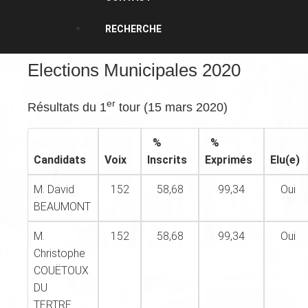
RECHERCHE
Elections Municipales 2020
er
Résultats du 1
tour (15 mars 2020)
%
%
Candidats
Voix
Inscrits
Exprimés
Elu(e)
M. David
152
58,68
99,34
Oui
BEAUMONT
M.
152
58,68
99,34
Oui
Christophe
COUËTOUX
DU
TERTRE