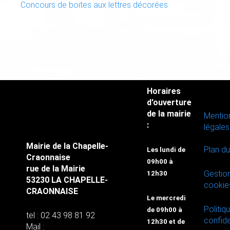
Concours de boites aux lettres décorées
Horaires
d'ouverture
de la mairie
Mentio
:
légales
Mairie de la Chapelle-
Plan du
Les lundi de
Craonnaise
09h00 à
rue de la Mairie
Gestio
12h30
53230 LA CHAPELLE-
cookie
CRAONNAISE
Le mercredi
Politiq
de 09h00 à
tel : 02 43 98 81 92
confide
12h30 et de
Mail :