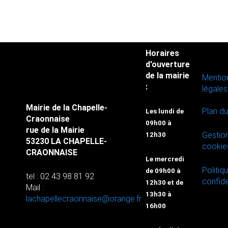
Horaires
d'ouverture
de la mairie
Mentio
:
légales
Mairie de la Chapelle-
Plan du
Les lundi de
Craonnaise
09h00 à
rue de la Mairie
Gestio
12h30
53230 LA CHAPELLE-
cookie
CRAONNAISE
Le mercredi
Politiq
de 09h00 à
tel : 02 43 98 81 92
confide
12h30 et de
Mail :
13h30 à
lachapellecraonnaise@orange.fr
16h00