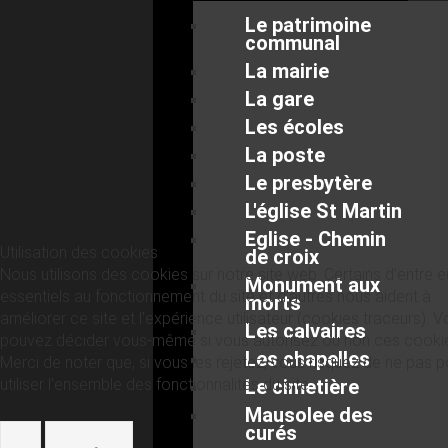
Le patrimoine
communal
La mairie
La gare
Les écoles
La poste
Le presbytère
L'église St Martin
Eglise - Chemin
Utilisation des cookies
de croix
Nous utilisons des cookies sur notre site web. Certains d’entre 
Monument aux
essentiels au fonctionnement du site et d’autres nous aident à
morts
améliorer ce site et l’expérience utilisateur (cookies traceurs). 
Les calvaires
pouvez décider vous-même si vous autorisez ou non ces cooki
Les chapelles
Merci de noter que, si vous les rejetez, vous risquez de ne pas p
utiliser l’ensemble des fonctionnalités du site.
Le cimetière
Mausolee des
curés