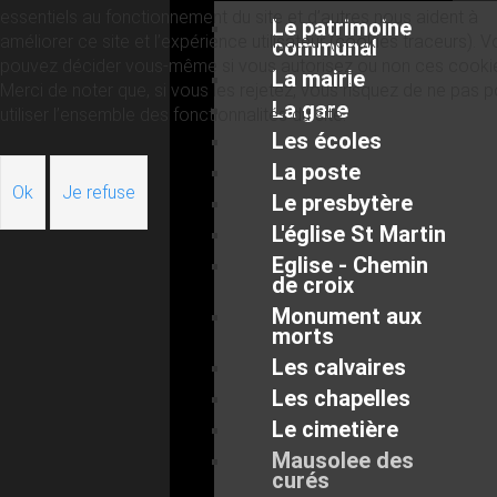
essentiels au fonctionnement du site et d’autres nous aident à
Le patrimoine
améliorer ce site et l’expérience utilisateur (cookies traceurs). 
communal
pouvez décider vous-même si vous autorisez ou non ces cooki
La mairie
Merci de noter que, si vous les rejetez, vous risquez de ne pas p
La gare
utiliser l’ensemble des fonctionnalités du site.
Les écoles
La poste
Ok
Je refuse
Le presbytère
L'église St Martin
Eglise - Chemin
de croix
Monument aux
morts
Les calvaires
Les chapelles
Le cimetière
Mausolee des
curés