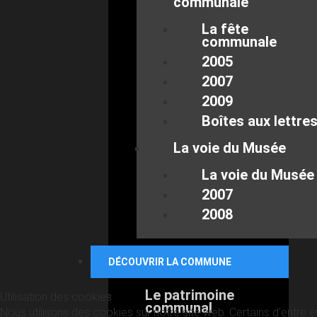
communale
La fête
communale
2005
2007
2009
Boîtes aux lettre
La voie du Musée
La voie du Musée
2007
2008
DÉCOUVRIR LA COMMUNE
Le patrimoine
Utilisation des cookies
communal
Nous utilisons des cookies sur notre site web. Certains d’entre 