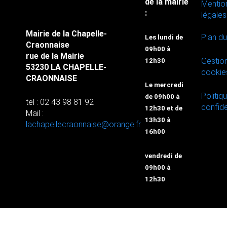
de la mairie
Mentio
:
légales
Mairie de la Chapelle-
Plan du
Les lundi de
Craonnaise
09h00 à
rue de la Mairie
Gestio
12h30
53230 LA CHAPELLE-
cookie
CRAONNAISE
Le mercredi
Politiq
de 09h00 à
tel : 02 43 98 81 92
confide
12h30 et de
Mail :
13h30 à
lachapellecraonnaise@orange.fr
16h00
vendredi de
09h00 à
12h30