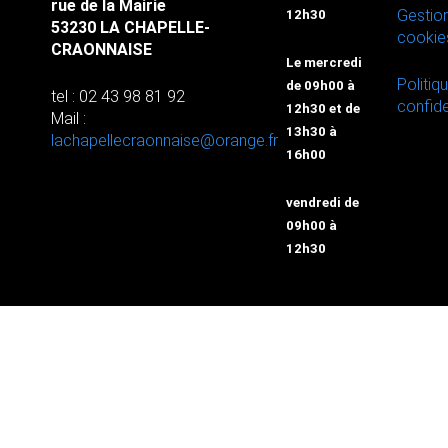
rue de la Mairie
Gestio
12h30
53230 LA CHAPELLE-
cookie
CRAONNAISE
Le mercredi
Politiq
de 09h00 à
tel : 02 43 98 81 92
confide
12h30 et de
Mail :
13h30 à
lachapellecraonnaise@orange.fr
16h00
vendredi de
09h00 à
12h30