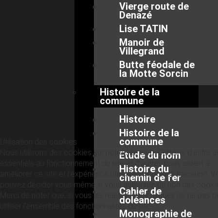
Vierge route de
Denazé
Lise TATIN
Manoir de
Villegrand
Butte féodale de
la Motte Sorcin
Histoire de la
commune
Histoire
Histoire de la
commune
Utilisation des cookies
Nous utilisons des cookies sur notre site web. Certains d’entre 
Etude du nom
essentiels au fonctionnement du site et d’autres nous aident à
Histoire du
améliorer ce site et l’expérience utilisateur (cookies traceurs). 
chemin de fer
pouvez décider vous-même si vous autorisez ou non ces cooki
Cahier de
Merci de noter que, si vous les rejetez, vous risquez de ne pas p
doléances
utiliser l’ensemble des fonctionnalités du site.
Monographie de