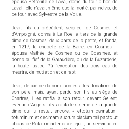
épousa Pétronille de Laval, dame du four à ban de
Laval ; elle n’avait même que la moitié, par indivis, de
ce four, avec Sylvestre de la Volue.
Jean, fils du précédent, seigneur de Cosmes et
d’Ampoigné, donna à La Roë le tiers de la grande
dîme de Cosmes, deux parts de la petite, et fonda,
en 1217, la chapelle de la Barre, en Cosmes. Il
épousa Mathée de Cosmes ou de Coesmes, et
donna au fief de la Garaudière, ou de la Buzarderie,
la haute justice, *à l’exception des trois cas de
meurtre, de mutilation et de rapt.
Jean, deuxième du nom, contesta les donations de
son père; mais, ayant perdu son fils au siège de
Chartres, il les ratifia, à son retour, devant Gellent,
évêque d’Angers ; il y ajouta le sixième de la grande
dîme qui lui restait encore, « ettotum cannabum,
totumlinum et decimam suorum piscium tali pacto ut
abbas de Rota, omni tempore jejunii, ad ser-viendum