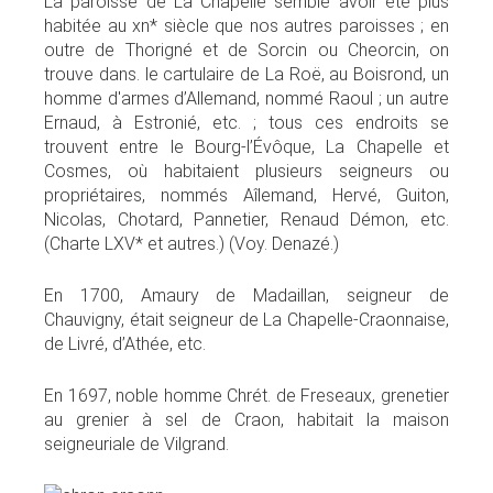
La paroisse de La Chapelle semble avoir été plus
habitée au xn* siècle que nos autres paroisses ; en
outre de Thorigné et de Sorcin ou Cheorcin, on
trouve dans. le cartulaire de La Roë, au Boisrond, un
homme d'armes d’Allemand, nommé Raoul ; un autre
Ernaud, à Estronié, etc. ; tous ces endroits se
trouvent entre le Bourg-l’Évôque, La Chapelle et
Cosmes, où habitaient plusieurs seigneurs ou
propriétaires, nommés Aîlemand, Hervé, Guiton,
Nicolas, Chotard, Pannetier, Renaud Démon, etc.
(Charte LXV* et autres.) (Voy. Denazé.)
En 1700, Amaury de Madaillan, seigneur de
Chauvigny, était seigneur de La Chapelle-Craonnaise,
de Livré, d’Athée, etc.
En 1697, noble homme Chrét. de Freseaux, grenetier
au grenier à sel de Craon, habitait la maison
seigneuriale de Vilgrand.