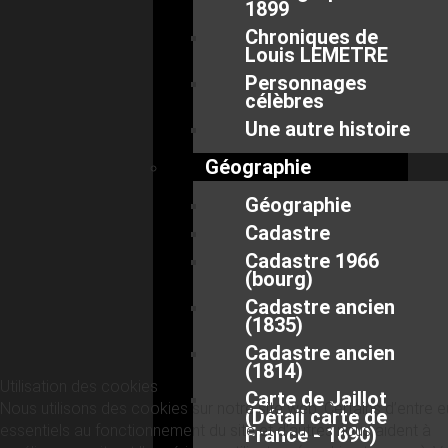
1899
Chroniques de
Louis LEMETRE
Personnages
célèbres
Une autre histoire
Géographie
Géographie
Cadastre
Cadastre 1966
(bourg)
Cadastre ancien
(1835)
Cadastre ancien
(1814)
Utilisation des cookies
Carte de Jaillot
Nous utilisons des cookies sur notre site web. Certains d’entre 
(Détail carte de
essentiels au fonctionnement du site et d’autres nous aident à
France - 1690)