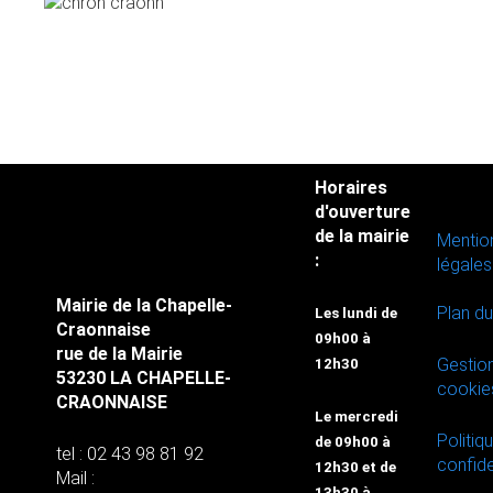
Horaires
d'ouverture
de la mairie
Mentio
:
légales
Mairie de la Chapelle-
Plan du
Les lundi de
Craonnaise
09h00 à
rue de la Mairie
Gestio
12h30
53230 LA CHAPELLE-
cookie
CRAONNAISE
Le mercredi
Politiq
de 09h00 à
tel : 02 43 98 81 92
confide
12h30 et de
Mail :
13h30 à