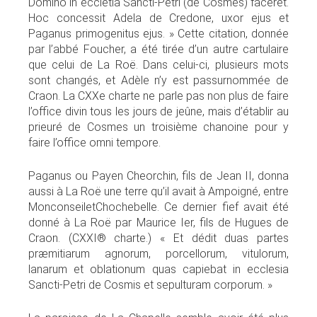
Domino in eccletia Sancti-Petri (de Cosmes) faceret.
Hoc concessit Adela de Credone, uxor ejus et
Paganus primogenitus ejus. » Cette citation, donnée
par l’abbé Foucher, a été tirée d’un autre cartulaire
que celui de La Roë. Dans celui-ci, plusieurs mots
sont changés, et Adèle n’y est passurnommée de
Craon. La CXXe charte ne parle pas non plus de faire
l’office divin tous les jours de jeûne, mais d’établir au
prieuré de Cosmes un troisième chanoine pour y
faire l’office omni tempore.
Paganus ou Payen Cheorchin, fils de Jean II, donna
aussi à La Roë une terre qu’il avait à Ampoigné, entre
MonconseiletChochebelle. Ce dernier fief avait été
donné à La Roë par Maurice Ier, fils de Hugues de
Craon. (CXXI® charte.) « Et dédit duas partes
præmitiarum agnorum, porcellorum, vitulorum,
lanarum et oblationum quas capiebat in ecclesia
Sancti-Petri de Cosmis et sepulturam corporum. »