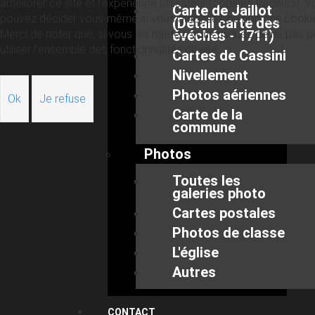
améliorer ce site et l’expérience utilisateur (cookies traceurs). 
Carte de Jaillot
pouvez décider vous-même si vous autorisez ou non ces cooki
(Détail carte des
Merci de noter que, si vous les rejetez, vous risquez de ne pas p
évéchés - 1711)
utiliser l’ensemble des fonctionnalités du site.
Cartes de Cassini
Nivellement
Photos aériennes
Ok
Je refuse
Carte de la
commune
Photos
Toutes les
galeries photo
Cartes postales
Photos de classe
L'église
Autres
CONTACT