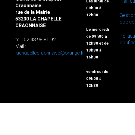
Plan du
Les lundi de
Craonnaise
09h00 à
rue de la Mairie
Gestio
12h30
53230 LA CHAPELLE-
cookie
CRAONNAISE
Le mercredi
Politiq
de 09h00 à
tel : 02 43 98 81 92
confide
12h30 et de
Mail :
13h30 à
lachapellecraonnaise@orange.fr
16h00
vendredi de
09h00 à
12h30