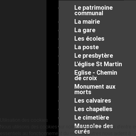
Le patrimoine
communal
La mairie
La gare
Les écoles
La poste
Le presbytère
L'église St Martin
Eglise - Chemin
de croix
Monument aux
morts
Les calvaires
Les chapelles
Le cimetière
Utilisation des cookies
Mausolee des
Nous utilisons des cookies sur notre site web. Certains d’entre 
curés
essentiels au fonctionnement du site et d’autres nous aident à