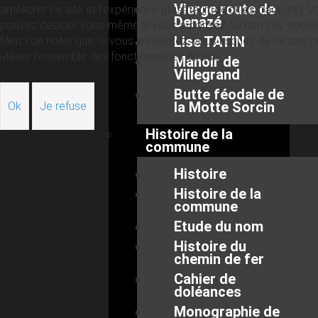
Vierge route de
améliorer ce site et l’expérience utilisateur (cookies traceurs). 
Denazé
pouvez décider vous-même si vous autorisez ou non ces cooki
Lise TATIN
Merci de noter que, si vous les rejetez, vous risquez de ne pas p
utiliser l’ensemble des fonctionnalités du site.
Manoir de
Villegrand
Butte féodale de
la Motte Sorcin
Ok
Je refuse
Histoire de la
commune
Histoire
Histoire de la
commune
Etude du nom
Histoire du
chemin de fer
Cahier de
doléances
Monographie de