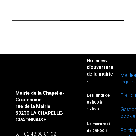
Horaires
d'ouverture
de la mairie
Mentio
:
légales
Mairie de la Chapelle-
Plan du
Les lundi de
Craonnaise
09h00 à
rue de la Mairie
Gestio
12h30
53230 LA CHAPELLE-
cookie
CRAONNAISE
Le mercredi
Politiq
de 09h00 à
tel : 02 43 98 81 92