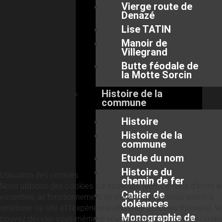
Vierge route de
Denazé
Lise TATIN
Manoir de
Villegrand
Butte féodale de
la Motte Sorcin
Histoire de la
commune
Histoire
Histoire de la
commune
Etude du nom
Histoire du
Utilisation des cookies
chemin de fer
Nous utilisons des cookies sur notre site web. Certains d’entre 
Cahier de
essentiels au fonctionnement du site et d’autres nous aident à
doléances
améliorer ce site et l’expérience utilisateur (cookies traceurs). 
Monographie de
pouvez décider vous-même si vous autorisez ou non ces cooki