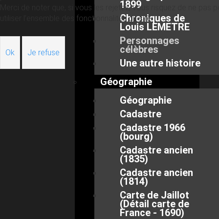
1899
Merci de noter que, si vous les rejetez, vous risquez de ne pas p
Chroniques de
utiliser l’ensemble des fonctionnalités du site.
Louis LEMETRE
Personnages
célèbres
Ok
Je refuse
Une autre histoire
Géographie
Géographie
Cadastre
Cadastre 1966
(bourg)
Cadastre ancien
(1835)
Cadastre ancien
(1814)
Carte de Jaillot
(Détail carte de
France - 1690)