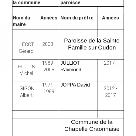
la commune
paroisse
Nom du
Années
Nom du prêtre
Années
maire
Paroisse de la Sainte
2008 -
LECOT
Famille sur Oudon
Gérard
1989 -
2017 -
JULLIOT
HOUTIN
2008
Raymond
Michel
1971 -
JOPPA David
GIGON
2012 -
1989
Albert
2017
Commune de la
Chapelle Craonnaise