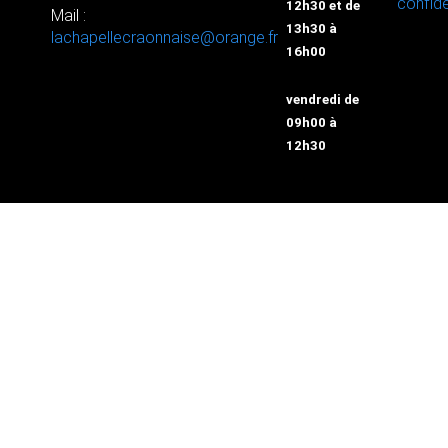
confide
12h30 et de
Mail :
13h30 à
lachapellecraonnaise@orange.fr
16h00
vendredi de
09h00 à
12h30