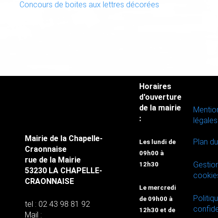
Concours de boites aux lettres décorées
Horaires
d'ouverture
de la mairie
Mentio
:
légales
Mairie de la Chapelle-
Plan du
Les lundi de
Craonnaise
09h00 à
rue de la Mairie
Gestio
12h30
53230 LA CHAPELLE-
cookie
CRAONNAISE
Le mercredi
Politiq
de 09h00 à
tel : 02 43 98 81 92
confide
12h30 et de
Mail :