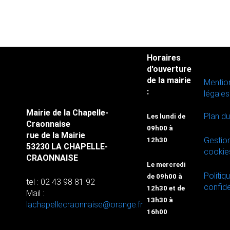
Horaires
d'ouverture
de la mairie
Mentio
:
légales
Mairie de la Chapelle-
Plan du
Les lundi de
Craonnaise
09h00 à
rue de la Mairie
Gestio
12h30
53230 LA CHAPELLE-
cookie
CRAONNAISE
Le mercredi
Politiq
de 09h00 à
tel : 02 43 98 81 92
confide
12h30 et de
Mail :
13h30 à
lachapellecraonnaise@orange.fr
16h00