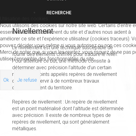
RECHERCHE
Utilisation des cookies
Nous utilisons des cookies sur notre site web. Certains d’entre 
Nivellement
essentiels au fonctionnement du site et d’autres nous aident à
améliorer ce site et l’expérience utilisateur (cookies traceurs). 
pouvez décider vous-même si vous autorisez ou non ces cooki
Le nivellement est une technique susceptible de
Merci de noter que, si vous les rejetez, vous risquez de ne pas p
fournir des éléments chiffrés pour traduire le relief.
utiliser l’ensemble des fonctionnalités du site.
Pour atteindre ce but, une méthode consiste à
déterminer avec précision l’altitude d’un certain
nombre de points appelés repères de nivellement
Ok
Je refuse
qui peuvent servir à de nombreux travaux
d’aménagement du territoire.
Repères de nivellement : Un repère de nivellement
est un point matérialisé dont l’altitude est déterminée
avec précision. Il existe de nombreux types de
repères de nivellement, qui sont généralement
métalliques.