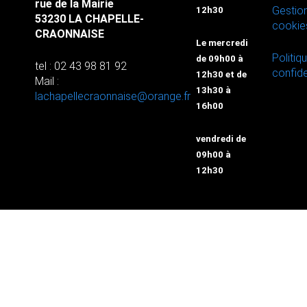
rue de la Mairie
Gestio
12h30
53230 LA CHAPELLE-
cookie
CRAONNAISE
Le mercredi
Politiq
de 09h00 à
tel : 02 43 98 81 92
confide
12h30 et de
Mail :
13h30 à
lachapellecraonnaise@orange.fr
16h00
vendredi de
09h00 à
12h30