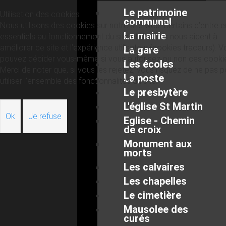
Le patrimoine
Utilisation des cookies
communal
Nous utilisons des cookies sur notre site web. Certains d’entre 
La mairie
essentiels au fonctionnement du site et d’autres nous aident à
améliorer ce site et l’expérience utilisateur (cookies traceurs). 
La gare
pouvez décider vous-même si vous autorisez ou non ces cooki
Les écoles
Merci de noter que, si vous les rejetez, vous risquez de ne pas p
La poste
utiliser l’ensemble des fonctionnalités du site.
Le presbytère
L'église St Martin
Ok
Je refuse
Eglise - Chemin
de croix
Monument aux
morts
Les calvaires
Les chapelles
Le cimetière
Mausolee des
curés