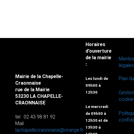
Horaires
d'ouverture
de la mairie
Mentio
:
légales
Mairie de la Chapelle-
Plan du
Les lundi de
Craonnaise
09h00 à
rue de la Mairie
Gestio
12h30
53230 LA CHAPELLE-
cookie
CRAONNAISE
Le mercredi
Politiq
de 09h00 à
tel : 02 43 98 81 92
confide
12h30 et de
Mail :
13h30 à
lachapellecraonnaise@orange.fr