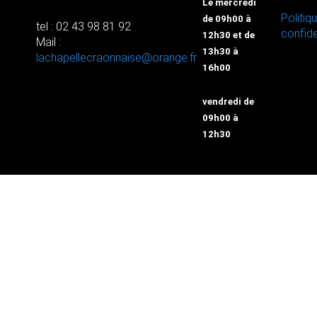
Le mercredi
Politiq
de 09h00 à
tel : 02 43 98 81 92
confide
12h30 et de
Mail :
13h30 à
lachapellecraonnaise@orange.fr
16h00
vendredi de
09h00 à
12h30