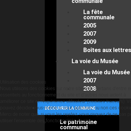
communale
La fête
communale
2005
2007
2009
Boîtes aux lettre
La voie du Musée
La voie du Musée
2007
Utilisation des cookies
2008
Nous utilisons des cookies sur notre site web. Certains d’entre 
essentiels au fonctionnement du site et d’autres nous aident à
améliorer ce site et l’expérience utilisateur (cookies traceurs). 
pouvez décider vous-même si vous autorisez ou non ces cooki
DÉCOUVRIR LA COMMUNE
Merci de noter que, si vous les rejetez, vous risquez de ne pas p
utiliser l’ensemble des fonctionnalités du site.
Le patrimoine
communal