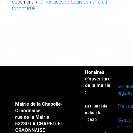
document ->
Chroniques de Louis Lemetre au
format PDF
Horaires
d'ouverture
de la mairie
Mentio
:
légales
Mairie de la Chapelle-
Plan du
Les lundi de
Craonnaise
09h00 à
rue de la Mairie
Gestio
12h30
53230 LA CHAPELLE-
cookie
CRAONNAISE