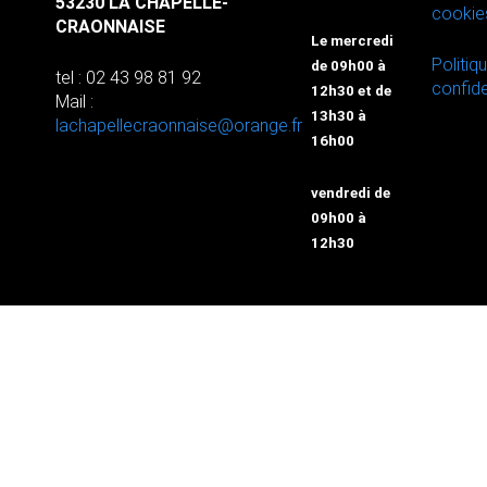
53230 LA CHAPELLE-
cookie
CRAONNAISE
Le mercredi
Politiq
de 09h00 à
tel : 02 43 98 81 92
confide
12h30 et de
Mail :
13h30 à
lachapellecraonnaise@orange.fr
16h00
vendredi de
09h00 à
12h30