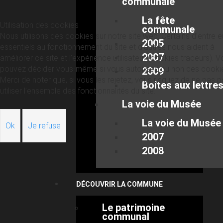
communale
La fête
Utilisation des cookies
communale
Nous utilisons des cookies sur notre site web. Certains d’entre 
2005
essentiels au fonctionnement du site et d’autres nous aident à
2007
améliorer ce site et l’expérience utilisateur (cookies traceurs). 
pouvez décider vous-même si vous autorisez ou non ces cooki
2009
Merci de noter que, si vous les rejetez, vous risquez de ne pas p
Boîtes aux lettre
utiliser l’ensemble des fonctionnalités du site.
La voie du Musée
La voie du Musée
Ok
Je refuse
2007
2008
DÉCOUVRIR LA COMMUNE
Le patrimoine
communal