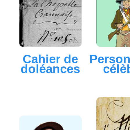
Cahier de
Perso
doléances
célè