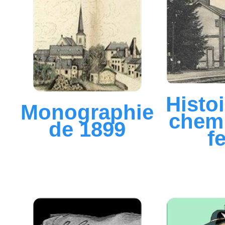
Histo
Monographie
chem
de 1899
f