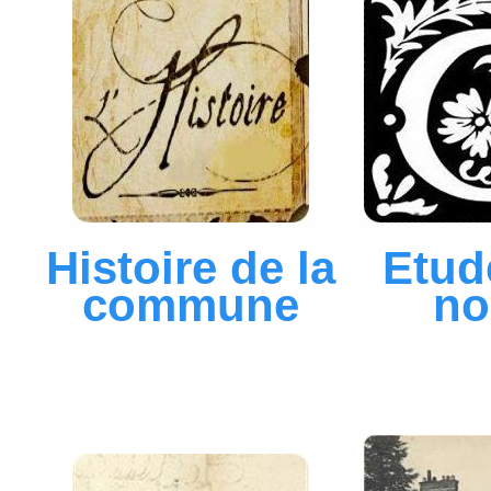
Histoire de la
Etud
commune
n