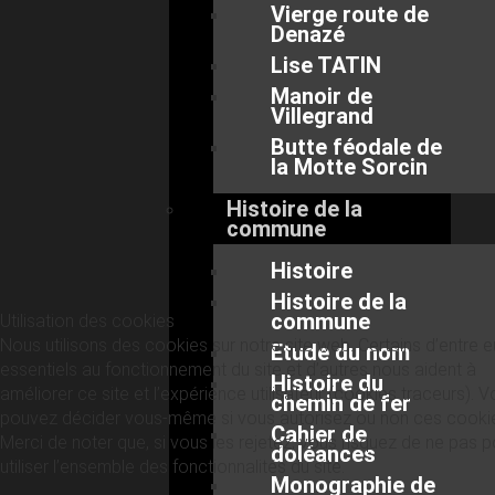
Vierge route de
Denazé
Lise TATIN
Manoir de
Villegrand
Butte féodale de
la Motte Sorcin
Histoire de la
commune
Histoire
Histoire de la
commune
Utilisation des cookies
Nous utilisons des cookies sur notre site web. Certains d’entre 
Etude du nom
essentiels au fonctionnement du site et d’autres nous aident à
Histoire du
améliorer ce site et l’expérience utilisateur (cookies traceurs). 
chemin de fer
pouvez décider vous-même si vous autorisez ou non ces cooki
Cahier de
Merci de noter que, si vous les rejetez, vous risquez de ne pas p
doléances
utiliser l’ensemble des fonctionnalités du site.
Monographie de