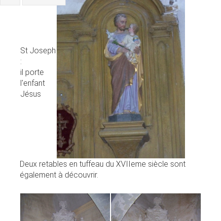
St Joseph
:
il porte
l'enfant
Jésus
Deux retables en tuffeau du XVIIeme siècle sont
également à découvrir.