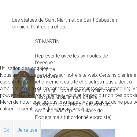
Les statues de Saint Martin et de Saint Sébastien
ornaient l'entrée du chœur.
ST MARTIN
Représenté avec les symboles de
l'évèque :
Utilisation des cookies
- La mitre
Nous utilisons des cookies sur notre site web. Certains d’entre 
-La crosse
essentiels au fonctionnement du site et d’autres nous aident à
améliorer ce site et l’expérience utilisateur (cookies traceurs). 
Le livre qu'il porte dans sa main droite
pouvez décider vous-même si vous autorisez ou non ces cooki
n'est pas la bible mais un livre
Merci de noter que, si vous les rejetez, vous risquez de ne pas p
d'éxorcisme (St Martin refusa d'être
utiliser l’ensemble des fonctionnalités du site.
ordonné diacre par St Hilaire de
Poitiers mais fut ordonné exorciste).
Ok
Je refuse