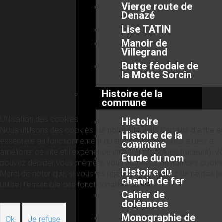
Vierge route de
Denazé
Lise TATIN
Manoir de
Villegrand
Butte féodale de
la Motte Sorcin
Histoire de la
commune
Utilisation des cookies
Histoire
Nous utilisons des cookies sur notre site web. Certains d’entre 
Histoire de la
essentiels au fonctionnement du site et d’autres nous aident à
commune
améliorer ce site et l’expérience utilisateur (cookies traceurs). 
Etude du nom
pouvez décider vous-même si vous autorisez ou non ces cooki
Histoire du
Merci de noter que, si vous les rejetez, vous risquez de ne pas p
chemin de fer
utiliser l’ensemble des fonctionnalités du site.
Cahier de
doléances
Monographie de
Ok
Je refuse