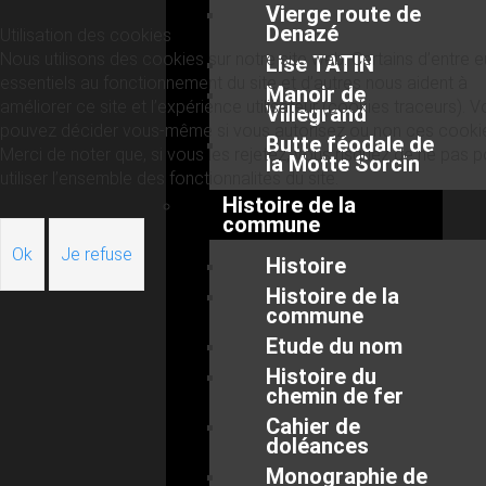
Vierge route de
Denazé
Utilisation des cookies
Nous utilisons des cookies sur notre site web. Certains d’entre 
Lise TATIN
essentiels au fonctionnement du site et d’autres nous aident à
Manoir de
améliorer ce site et l’expérience utilisateur (cookies traceurs). 
Villegrand
pouvez décider vous-même si vous autorisez ou non ces cooki
Butte féodale de
Merci de noter que, si vous les rejetez, vous risquez de ne pas p
la Motte Sorcin
utiliser l’ensemble des fonctionnalités du site.
Histoire de la
commune
Ok
Je refuse
Histoire
Histoire de la
commune
Etude du nom
Histoire du
chemin de fer
Cahier de
doléances
Monographie de