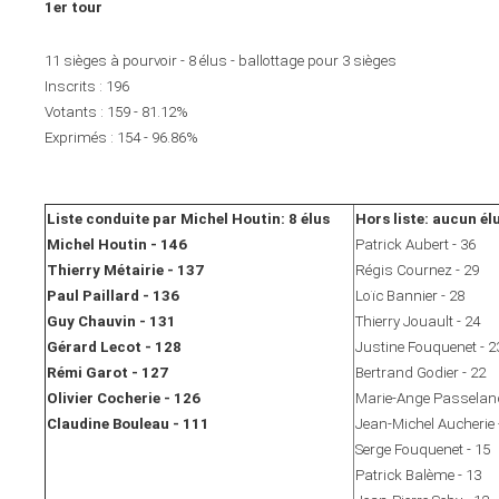
1er tour
11 sièges à pourvoir - 8 élus - ballottage pour 3 sièges
Inscrits : 196
Votants : 159 - 81.12%
Exprimés : 154 - 96.86%
Liste conduite par Michel Houtin: 8 élus
Hors liste: aucun él
Michel Houtin - 146
Patrick Aubert - 36
Thierry Métairie - 137
Régis Cournez - 29
Paul Paillard - 136
Loïc Bannier - 28
Guy Chauvin - 131
Thierry Jouault - 24
Gérard Lecot - 128
Justine Fouquenet - 2
Rémi Garot - 127
Bertrand Godier - 22
Olivier Cocherie - 126
Marie-Ange Passeland
Claudine Bouleau - 111
Jean-Michel Aucherie 
Serge Fouquenet - 15
Patrick Balème - 13