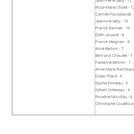
Jean-Pierre Seby - 12
Rose-Marie Cholet - 1
Camille Passelande -
Jeannine Seby - 10
Franck Bannier - 10
Edith Jouault - 8
Franck Meignan - 8
Aimé Bertron - 7
Bertrand Chaudet - 7
Fabienne Bertron - 7
Anne-Marie Raimbault
Didier Pilard - 6
Sophie Doineau - 6
Gilbert Cottereau - 6
Roseline Moricfau - 6
Christophe Couettoux-