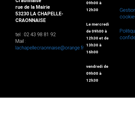
Craonnaise
09h00 à
rue de la Mairie
Gestio
12h30
53230 LA CHAPELLE-
cookie
CRAONNAISE
Le mercredi
Politiq
de 09h00 à
tel : 02 43 98 81 92
confide
12h30 et de
Mail :
13h30 à
lachapellecraonnaise@orange.fr
16h00
vendredi de
09h00 à
12h30