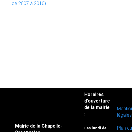
de 2007 à 2010)
Horaires
d'ouverture
de la mairie
Mentio
:
légales
Mairie de la Chapelle-
Plan du
Les lundi de