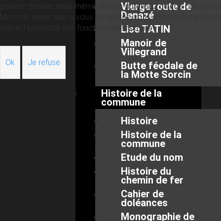
Vierge route de
pouvez décider vous-même si vous autorisez ou non ces cooki
Denazé
Merci de noter que, si vous les rejetez, vous risquez de ne pas p
utiliser l’ensemble des fonctionnalités du site.
Lise TATIN
Manoir de
Villegrand
Ok
Je refuse
Butte féodale de
la Motte Sorcin
Histoire de la
commune
Histoire
Histoire de la
commune
Etude du nom
Histoire du
chemin de fer
Cahier de
doléances
Monographie de