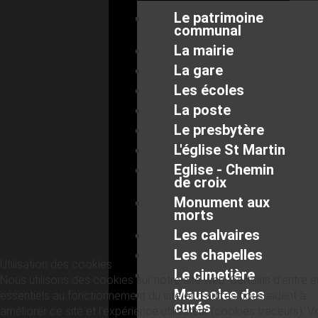
Le patrimoine
communal
La mairie
La gare
Les écoles
La poste
Le presbytère
L'église St Martin
Eglise - Chemin
de croix
Monument aux
morts
Les calvaires
Les chapelles
Utilisation des cookies
Le cimetière
Nous utilisons des cookies sur notre site web. Certains d’entre 
Mausolee des
essentiels au fonctionnement du site et d’autres nous aident à
curés
améliorer ce site et l’expérience utilisateur (cookies traceurs). 