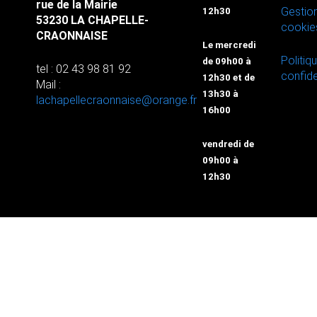
rue de la Mairie
Gestio
12h30
53230 LA CHAPELLE-
cookie
CRAONNAISE
Le mercredi
Politiq
de 09h00 à
tel : 02 43 98 81 92
confide
12h30 et de
Mail :
13h30 à
lachapellecraonnaise@orange.fr
16h00
vendredi de
09h00 à
12h30