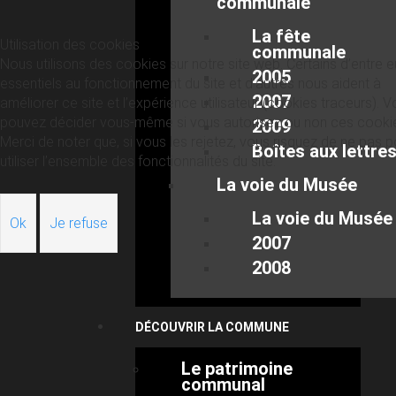
communale
La fête
Utilisation des cookies
communale
Nous utilisons des cookies sur notre site web. Certains d’entre 
2005
essentiels au fonctionnement du site et d’autres nous aident à
2007
améliorer ce site et l’expérience utilisateur (cookies traceurs). 
pouvez décider vous-même si vous autorisez ou non ces cooki
2009
Merci de noter que, si vous les rejetez, vous risquez de ne pas p
Boîtes aux lettre
utiliser l’ensemble des fonctionnalités du site.
La voie du Musée
La voie du Musée
Ok
Je refuse
2007
2008
DÉCOUVRIR LA COMMUNE
Le patrimoine
communal