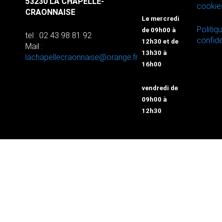
53230 LA CHAPELLE-
cookie
CRAONNAISE
Le mercredi
Politiq
de 09h00 à
tel : 02 43 98 81 92
confide
12h30 et de
Mail :
13h30 à
lachapellecraonnaise@orange.fr
16h00
vendredi de
09h00 à
12h30