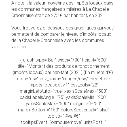
A noter : la valeur moyenne des impôts locaux dans
les communes françaises similaires à La Chapelle-
Craonnaise était de 273 € par habitant, en 2021.
Vous trouverez ci-dessous des graphiques qui vous
permettent de comparer le niveau d'impôts locaux
de la Chapelle-Craonnaise avec les communes
voisines.
{rgraph type="Bar" width="700" height="500"
title="Montant des produits de fonctionnement
(impôts locaux) par habitant (2021) (En milliers d'€)"
data="csv" csv_parm="images/csv/1-recettes-
impots-locaux.csv,1" csv_cols="22"
marginLeftAuto="true" xaxisScaleMax="500"
xaxisLabelsAngle="75" yaxisScaleMin="200"
yaxisScaleMax="500" marginLeft="50"
marginBottom="150" colorsSequential="false"
tooltip=" #val#€"
tooltipsEvent="onmousemove" unitsPost="