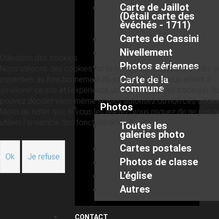
Carte de Jaillot
(Détail carte des
évéchés - 1711)
Cartes de Cassini
Nivellement
Utilisation des cookies
Photos aériennes
Nous utilisons des cookies sur notre site web. Certains d’entre 
Carte de la
essentiels au fonctionnement du site et d’autres nous aident à
commune
améliorer ce site et l’expérience utilisateur (cookies traceurs). 
pouvez décider vous-même si vous autorisez ou non ces cooki
Photos
Merci de noter que, si vous les rejetez, vous risquez de ne pas p
utiliser l’ensemble des fonctionnalités du site.
Toutes les
galeries photo
Cartes postales
Ok
Je refuse
Photos de classe
L'église
Autres
CONTACT