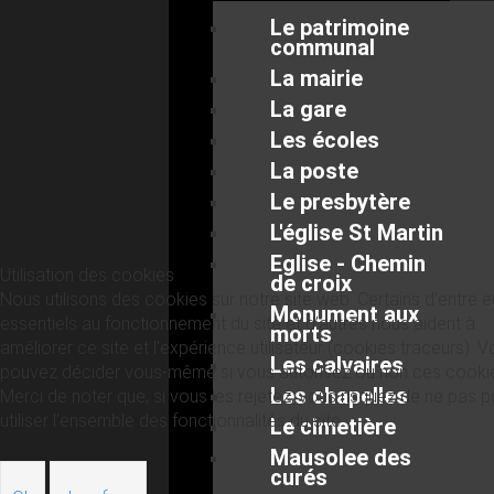
Le patrimoine
communal
La mairie
La gare
Les écoles
La poste
Le presbytère
L'église St Martin
Eglise - Chemin
Utilisation des cookies
de croix
Nous utilisons des cookies sur notre site web. Certains d’entre 
Monument aux
essentiels au fonctionnement du site et d’autres nous aident à
morts
améliorer ce site et l’expérience utilisateur (cookies traceurs). 
Les calvaires
pouvez décider vous-même si vous autorisez ou non ces cooki
Les chapelles
Merci de noter que, si vous les rejetez, vous risquez de ne pas p
utiliser l’ensemble des fonctionnalités du site.
Le cimetière
Mausolee des
curés