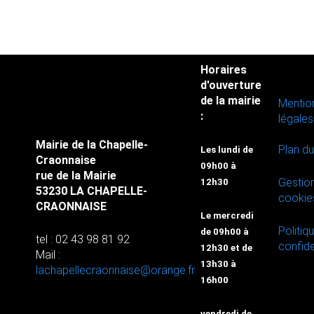
Horaires
d'ouverture
de la mairie
Mentio
:
légales
Mairie de la Chapelle-
Plan du
Les lundi de
Craonnaise
09h00 à
rue de la Mairie
Gestio
12h30
53230 LA CHAPELLE-
cookie
CRAONNAISE
Le mercredi
Politiq
de 09h00 à
tel : 02 43 98 81 92
confide
12h30 et de
Mail :
13h30 à
lachapellecraonnaise@orange.fr
16h00
vendredi de