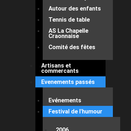
Autour des enfants
Tennis de table
AS La Chapelle
Craonnaise
Comité des fêtes
Artisans et
commercants
Evenements passés
Evénements
Festival de l'humour
2006