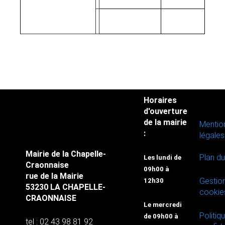
Horaires
d'ouverture
de la mairie
Mentio
:
légales
Mairie de la Chapelle-
Plan du
Les lundi de
Craonnaise
09h00 à
rue de la Mairie
Gestio
12h30
53230 LA CHAPELLE-
cookie
CRAONNAISE
Le mercredi
Politiq
de 09h00 à
tel : 02 43 98 81 92