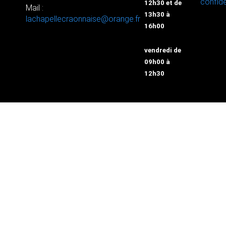
confide
12h30 et de
Mail :
13h30 à
lachapellecraonnaise@orange.fr
16h00
vendredi de
09h00 à
12h30