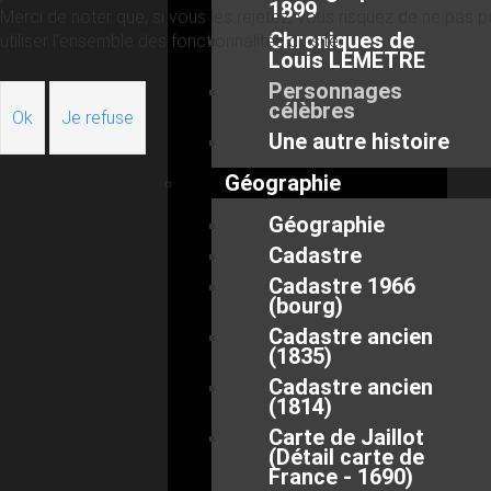
1899
Merci de noter que, si vous les rejetez, vous risquez de ne pas p
Chroniques de
utiliser l’ensemble des fonctionnalités du site.
Louis LEMETRE
Personnages
célèbres
Ok
Je refuse
Une autre histoire
Géographie
Géographie
Cadastre
Cadastre 1966
(bourg)
Cadastre ancien
(1835)
Cadastre ancien
(1814)
Carte de Jaillot
(Détail carte de
France - 1690)