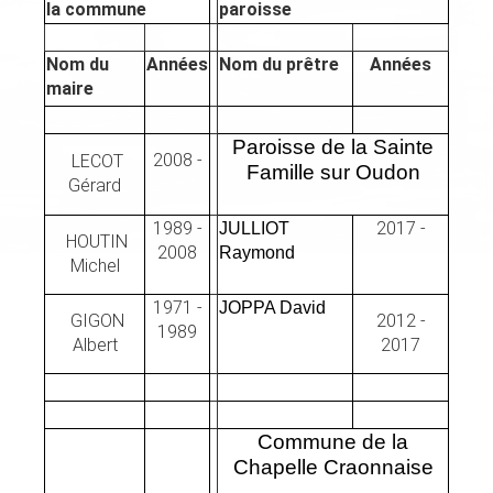
la commune
paroisse
Nom du
Années
Nom du prêtre
Années
maire
Paroisse de la Sainte
2008 -
LECOT
Famille sur Oudon
Gérard
1989 -
2017 -
JULLIOT
HOUTIN
2008
Raymond
Michel
1971 -
JOPPA David
GIGON
2012 -
1989
Albert
2017
Commune de la
Chapelle Craonnaise