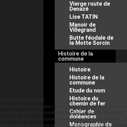
Vierge route de
Denazé
Lise TATIN
Manoir de
Villegrand
Butte féodale de
la Motte Sorcin
Histoire de la
commune
Histoire
Histoire de la
commune
Etude du nom
Histoire du
Utilisation des cookies
chemin de fer
Nous utilisons des cookies sur notre site web. Certains d’entre 
Cahier de
essentiels au fonctionnement du site et d’autres nous aident à
doléances
améliorer ce site et l’expérience utilisateur (cookies traceurs). 
Monographie de
pouvez décider vous-même si vous autorisez ou non ces cooki