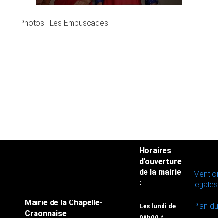
Photos : Les Embuscades
Horaires
d'ouverture
de la mairie
Mentio
:
légales
Mairie de la Chapelle-
Plan du
Les lundi de
Craonnaise
09h00 à