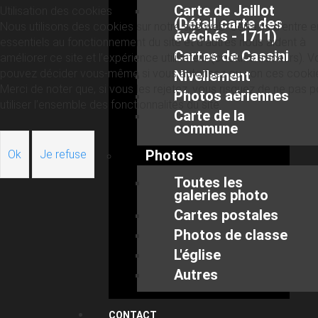
Carte de Jaillot
Utilisation des cookies
(Détail carte des
Nous utilisons des cookies sur notre site web. Certains d’entre 
évéchés - 1711)
essentiels au fonctionnement du site et d’autres nous aident à
Cartes de Cassini
améliorer ce site et l’expérience utilisateur (cookies traceurs). 
pouvez décider vous-même si vous autorisez ou non ces cooki
Nivellement
Merci de noter que, si vous les rejetez, vous risquez de ne pas p
Photos aériennes
utiliser l’ensemble des fonctionnalités du site.
Carte de la
commune
Photos
Ok
Je refuse
Toutes les
galeries photo
Cartes postales
Photos de classe
L'église
Autres
CONTACT