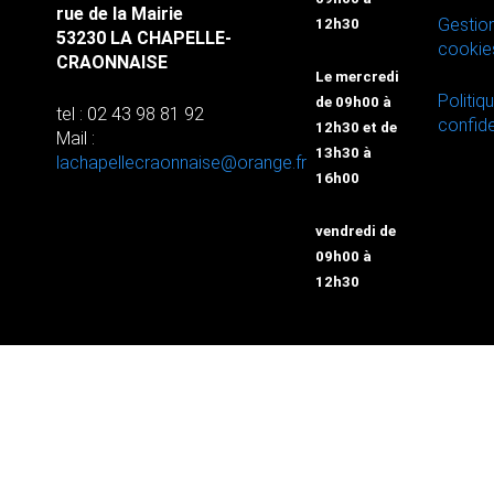
rue de la Mairie
Gestio
12h30
53230 LA CHAPELLE-
cookie
CRAONNAISE
Le mercredi
Politiq
de 09h00 à
tel : 02 43 98 81 92
confide
12h30 et de
Mail :
13h30 à
lachapellecraonnaise@orange.fr
16h00
vendredi de
09h00 à
12h30