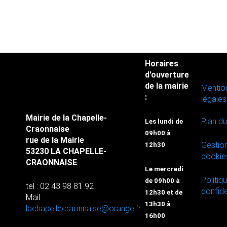
Horaires
d'ouverture
de la mairie
Mentio
:
légales
Mairie de la Chapelle-
Plan du
Les lundi de
Craonnaise
09h00 à
rue de la Mairie
Gestio
12h30
53230 LA CHAPELLE-
cookie
CRAONNAISE
Le mercredi
Politiq
de 09h00 à
tel : 02 43 98 81 92
confide
12h30 et de
Mail :
13h30 à
lachapellecraonnaise@orange.fr
16h00