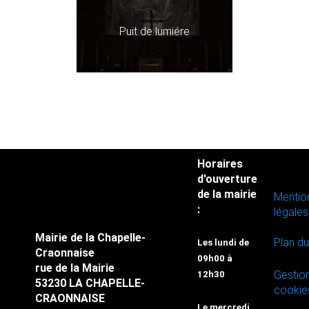
Puit de lumiére
Horaires
d'ouverture
de la mairie
Mentio
:
légales
Mairie de la Chapelle-
Plan du
Les lundi de
Craonnaise
09h00 à
rue de la Mairie
Gestio
12h30
53230 LA CHAPELLE-
cookie
CRAONNAISE
Le mercredi