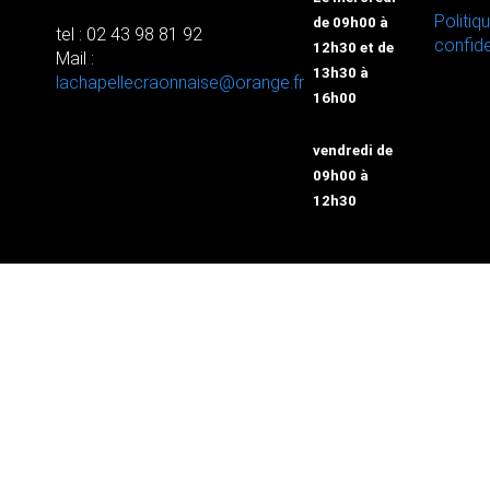
Politiq
de 09h00 à
tel : 02 43 98 81 92
confide
12h30 et de
Mail :
13h30 à
lachapellecraonnaise@orange.fr
16h00
vendredi de
09h00 à
12h30