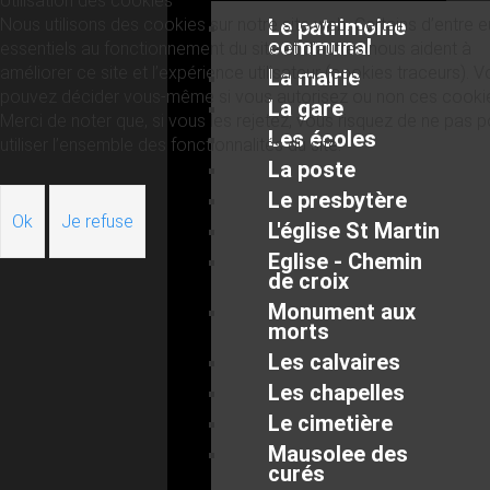
Utilisation des cookies
Nous utilisons des cookies sur notre site web. Certains d’entre 
Le patrimoine
communal
essentiels au fonctionnement du site et d’autres nous aident à
améliorer ce site et l’expérience utilisateur (cookies traceurs). 
La mairie
pouvez décider vous-même si vous autorisez ou non ces cooki
La gare
Merci de noter que, si vous les rejetez, vous risquez de ne pas p
Les écoles
utiliser l’ensemble des fonctionnalités du site.
La poste
Le presbytère
Ok
Je refuse
L'église St Martin
Eglise - Chemin
de croix
Monument aux
morts
Les calvaires
Les chapelles
Le cimetière
Mausolee des
curés