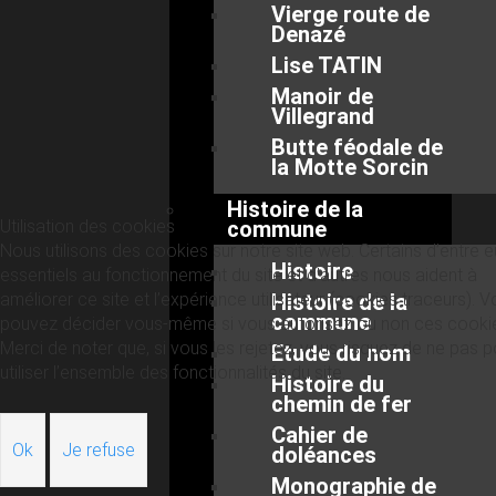
Vierge route de
Denazé
Lise TATIN
Manoir de
Villegrand
Butte féodale de
la Motte Sorcin
Histoire de la
Utilisation des cookies
commune
Nous utilisons des cookies sur notre site web. Certains d’entre 
Histoire
essentiels au fonctionnement du site et d’autres nous aident à
améliorer ce site et l’expérience utilisateur (cookies traceurs). 
Histoire de la
commune
pouvez décider vous-même si vous autorisez ou non ces cooki
Merci de noter que, si vous les rejetez, vous risquez de ne pas p
Etude du nom
utiliser l’ensemble des fonctionnalités du site.
Histoire du
chemin de fer
Cahier de
Ok
Je refuse
doléances
Monographie de