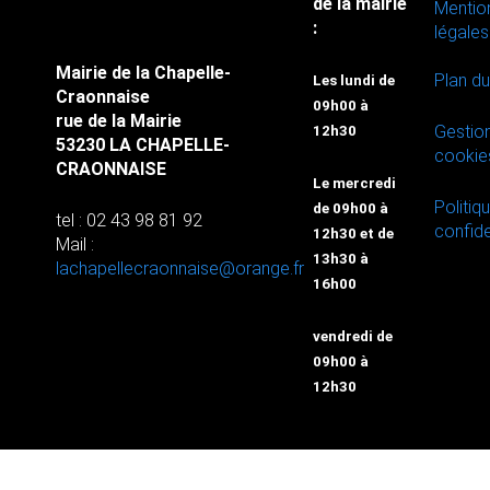
de la mairie
Mentio
:
légales
Mairie de la Chapelle-
Plan du
Les lundi de
Craonnaise
09h00 à
rue de la Mairie
Gestio
12h30
53230 LA CHAPELLE-
cookie
CRAONNAISE
Le mercredi
Politiq
de 09h00 à
tel : 02 43 98 81 92
confide
12h30 et de
Mail :
13h30 à
lachapellecraonnaise@orange.fr
16h00
vendredi de
09h00 à
12h30