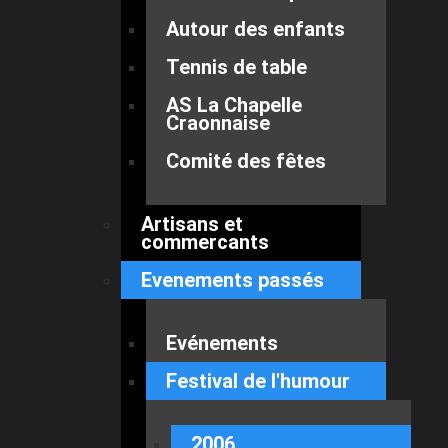
Autour des enfants
Tennis de table
AS La Chapelle
Craonnaise
Comité des fêtes
Artisans et
commercants
Evenements passés
Evénements
Festival de l'humour
2006