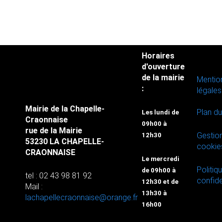
Horaires
d'ouverture
de la mairie
Mentio
:
légales
Mairie de la Chapelle-
Plan du
Les lundi de
Craonnaise
09h00 à
rue de la Mairie
Gestio
12h30
53230 LA CHAPELLE-
cookie
CRAONNAISE
Le mercredi
Politiq
de 09h00 à
tel : 02 43 98 81 92
confide
12h30 et de
Mail :
13h30 à
lachapellecraonnaise@orange.fr
16h00