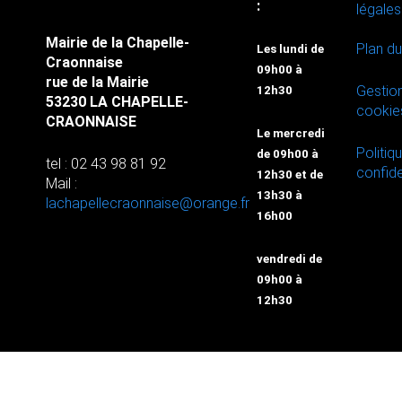
:
légales
Mairie de la Chapelle-
Plan du
Les lundi de
Craonnaise
09h00 à
rue de la Mairie
Gestio
12h30
53230 LA CHAPELLE-
cookie
CRAONNAISE
Le mercredi
Politiq
de 09h00 à
tel : 02 43 98 81 92
confide
12h30 et de
Mail :
13h30 à
lachapellecraonnaise@orange.fr
16h00
vendredi de
09h00 à
12h30