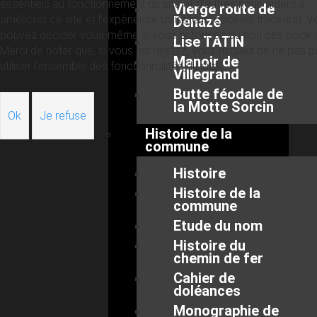
essentiels au fonctionnement du site et d’autres nous aident à
Vierge route de
améliorer ce site et l’expérience utilisateur (cookies traceurs). 
Denazé
pouvez décider vous-même si vous autorisez ou non ces cooki
Lise TATIN
Merci de noter que, si vous les rejetez, vous risquez de ne pas p
Manoir de
utiliser l’ensemble des fonctionnalités du site.
Villegrand
Butte féodale de
la Motte Sorcin
Ok
Je refuse
Histoire de la
commune
Histoire
Histoire de la
commune
Etude du nom
Histoire du
chemin de fer
Cahier de
doléances
Monographie de