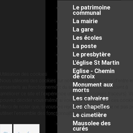
Le patrimoine
communal
La mairie
La gare
Les écoles
La poste
Le presbytère
L'église St Martin
Eglise - Chemin
Utilisation des cookies
de croix
Nous utilisons des cookies sur notre site web. Certains d’entre 
Monument aux
essentiels au fonctionnement du site et d’autres nous aident à
morts
améliorer ce site et l’expérience utilisateur (cookies traceurs). 
Les calvaires
pouvez décider vous-même si vous autorisez ou non ces cooki
Les chapelles
Merci de noter que, si vous les rejetez, vous risquez de ne pas p
utiliser l’ensemble des fonctionnalités du site.
Le cimetière
Mausolee des
curés