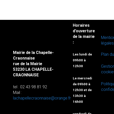
Horaires
d'ouverture
de la mairie
Mentio
:
légales
Mairie de la Chapelle-
Plan du
Les lundi de
Craonnaise
09h00 à
rue de la Mairie
Gestio
12h30
53230 LA CHAPELLE-
cookie
CRAONNAISE
Le mercredi
Politiq
de 09h00 à
tel : 02 43 98 81 92
confide
12h30 et de
Mail :
13h30 à
lachapellecraonnaise@orange.fr
16h00
vendredi de