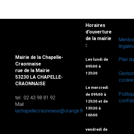
Horaires
d'ouverture
de la mairie
Mentio
:
légales
Mairie de la Chapelle-
Plan du
Les lundi de
Craonnaise
09h00 à
rue de la Mairie
Gestio
12h30
53230 LA CHAPELLE-
cookie
CRAONNAISE
Le mercredi
Politiq
de 09h00 à
tel : 02 43 98 81 92
confide
12h30 et de
Mail :
13h30 à
lachapellecraonnaise@orange.fr
16h00
vendredi de