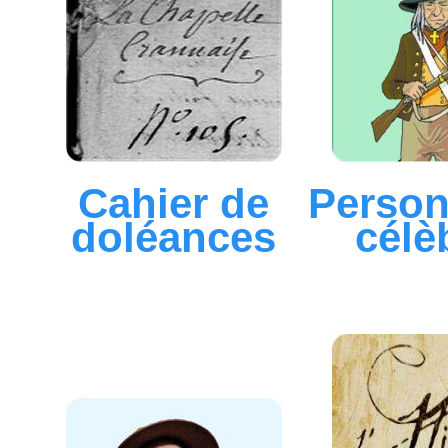
Cahier de
Perso
doléances
célè