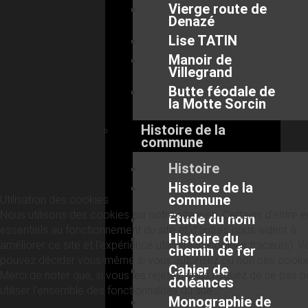
Vierge route de
Denazé
Lise TATIN
Manoir de
Villegrand
Butte féodale de
la Motte Sorcin
Histoire de la
commune
Histoire
Histoire de la
commune
Utilisation des cookies
Nous utilisons des cookies sur notre site web. Certains d’entre 
Etude du nom
essentiels au fonctionnement du site et d’autres nous aident à
Histoire du
améliorer ce site et l’expérience utilisateur (cookies traceurs). 
chemin de fer
pouvez décider vous-même si vous autorisez ou non ces cooki
Cahier de
Merci de noter que, si vous les rejetez, vous risquez de ne pas p
doléances
utiliser l’ensemble des fonctionnalités du site.
Monographie de