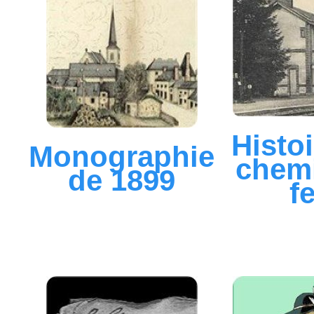
Histo
Monographie
chem
de 1899
f