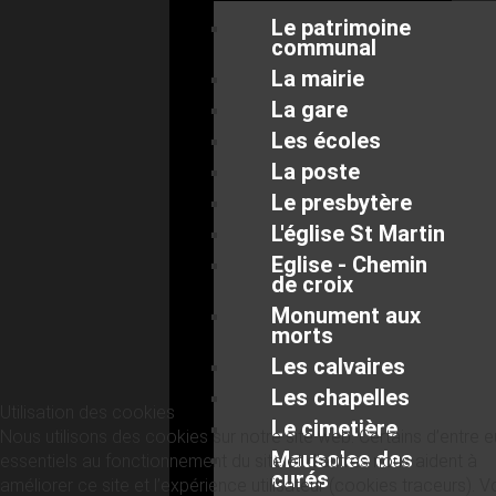
Le patrimoine
communal
La mairie
La gare
Les écoles
La poste
Le presbytère
L'église St Martin
Eglise - Chemin
de croix
Monument aux
morts
Les calvaires
Les chapelles
Utilisation des cookies
Le cimetière
Nous utilisons des cookies sur notre site web. Certains d’entre 
Mausolee des
essentiels au fonctionnement du site et d’autres nous aident à
curés
améliorer ce site et l’expérience utilisateur (cookies traceurs). 