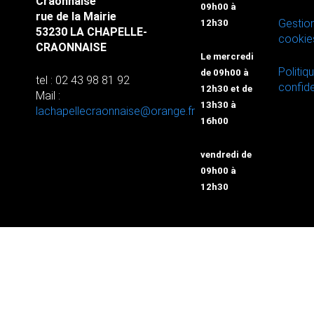
Craonnaise
09h00 à
rue de la Mairie
Gestio
12h30
53230 LA CHAPELLE-
cookie
CRAONNAISE
Le mercredi
Politiq
de 09h00 à
tel : 02 43 98 81 92
confide
12h30 et de
Mail :
13h30 à
lachapellecraonnaise@orange.fr
16h00
vendredi de
09h00 à
12h30