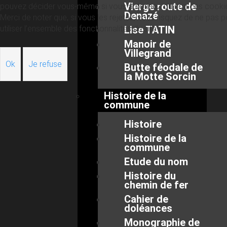
Vierge route de
pouvez décider vous-même si vous autorisez ou non ces cooki
Denazé
Merci de noter que, si vous les rejetez, vous risquez de ne pas p
utiliser l’ensemble des fonctionnalités du site.
Lise TATIN
Manoir de
Villegrand
Ok
Je refuse
Butte féodale de
la Motte Sorcin
Histoire de la
commune
Histoire
Histoire de la
commune
Etude du nom
Histoire du
chemin de fer
Cahier de
doléances
Monographie de