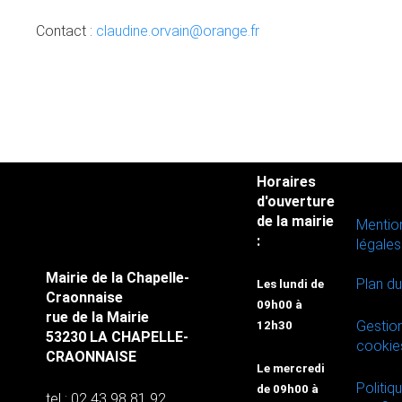
Contact :
claudine.orvain@orange.fr
Horaires
d'ouverture
de la mairie
Mentio
:
légales
Mairie de la Chapelle-
Plan du
Les lundi de
Craonnaise
09h00 à
rue de la Mairie
Gestio
12h30
53230 LA CHAPELLE-
cookie
CRAONNAISE
Le mercredi
Politiq
de 09h00 à
tel : 02 43 98 81 92