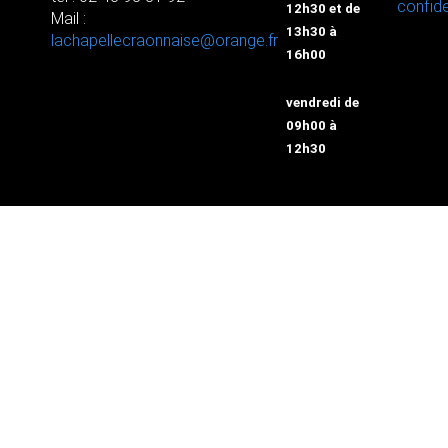
confide
12h30 et de
Mail :
13h30 à
lachapellecraonnaise@orange.fr
16h00
vendredi de
09h00 à
12h30