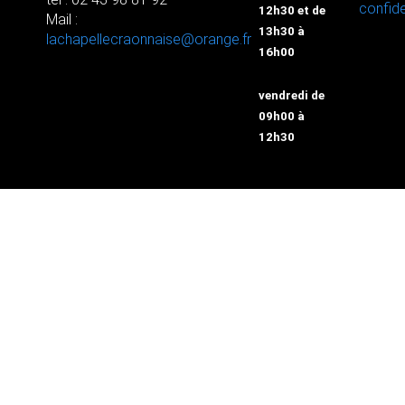
confide
12h30 et de
Mail :
13h30 à
lachapellecraonnaise@orange.fr
16h00
vendredi de
09h00 à
12h30