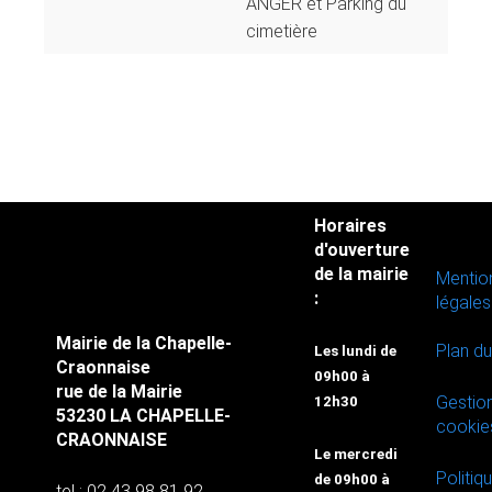
ANGER et Parking du
cimetière
Horaires
d'ouverture
de la mairie
Mentio
:
légales
Mairie de la Chapelle-
Plan du
Les lundi de
Craonnaise
09h00 à
rue de la Mairie
Gestio
12h30
53230 LA CHAPELLE-
cookie
CRAONNAISE
Le mercredi
Politiq
de 09h00 à
tel : 02 43 98 81 92