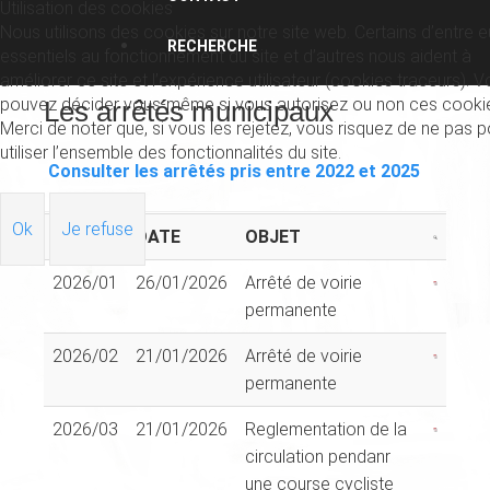
Utilisation des cookies
Nous utilisons des cookies sur notre site web. Certains d’entre 
RECHERCHE
essentiels au fonctionnement du site et d’autres nous aident à
améliorer ce site et l’expérience utilisateur (cookies traceurs). 
pouvez décider vous-même si vous autorisez ou non ces cooki
Les arrêtés municipaux
Merci de noter que, si vous les rejetez, vous risquez de ne pas p
utiliser l’ensemble des fonctionnalités du site.
Consulter les arrêtés pris entre 2022 et 2025
Ok
Je refuse
N°
DATE
OBJET
2026/01
26/01/2026
Arrêté de voirie
permanente
2026/02
21/01/2026
Arrêté de voirie
permanente
2026/03
21/01/2026
Reglementation de la
circulation pendanr
une course cycliste