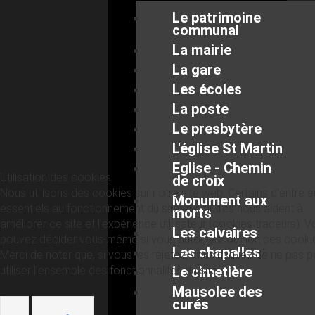
Le patrimoine
communal
La mairie
La gare
Les écoles
La poste
Le presbytère
L'église St Martin
Eglise - Chemin
Utilisation des cookies
de croix
Nous utilisons des cookies sur notre site web. Certains d’entre 
Monument aux
essentiels au fonctionnement du site et d’autres nous aident à
morts
améliorer ce site et l’expérience utilisateur (cookies traceurs). 
Les calvaires
pouvez décider vous-même si vous autorisez ou non ces cooki
Les chapelles
Merci de noter que, si vous les rejetez, vous risquez de ne pas p
utiliser l’ensemble des fonctionnalités du site.
Le cimetière
Mausolee des
curés