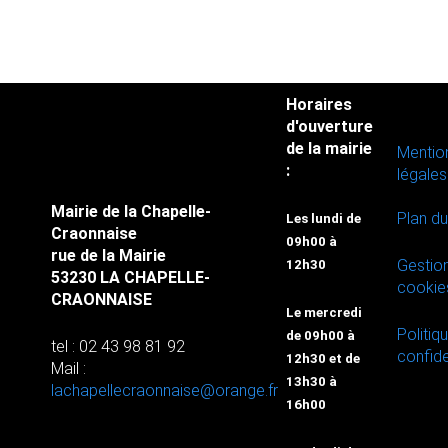
Horaires
d'ouverture
de la mairie
Mentio
:
légales
Mairie de la Chapelle-
Plan du
Les lundi de
Craonnaise
09h00 à
rue de la Mairie
Gestio
12h30
53230 LA CHAPELLE-
cookie
CRAONNAISE
Le mercredi
Politiq
de 09h00 à
tel : 02 43 98 81 92
confide
12h30 et de
Mail :
13h30 à
lachapellecraonnaise@orange.fr
16h00