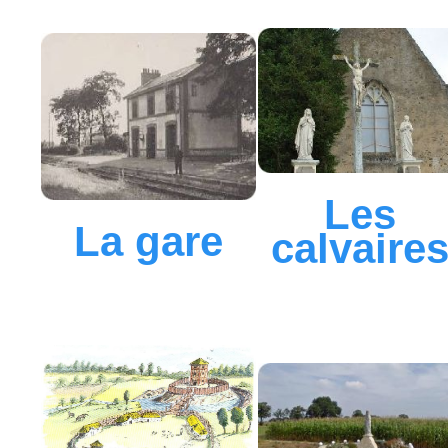
Les
La gare
calvaire