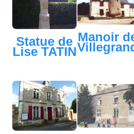
Manoir d
Statue de
Villegran
Lise TATIN