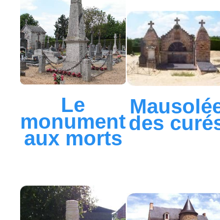
Le
Mausolé
monument
des curé
aux morts