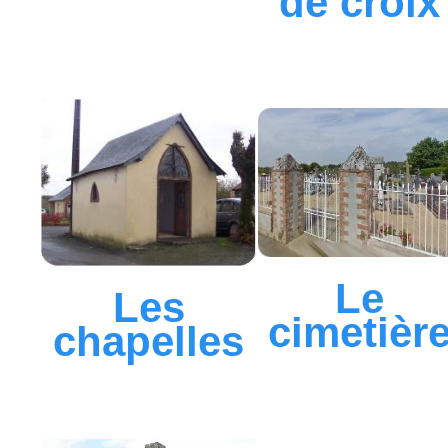
de croix
Le
Les
cimetièr
chapelles