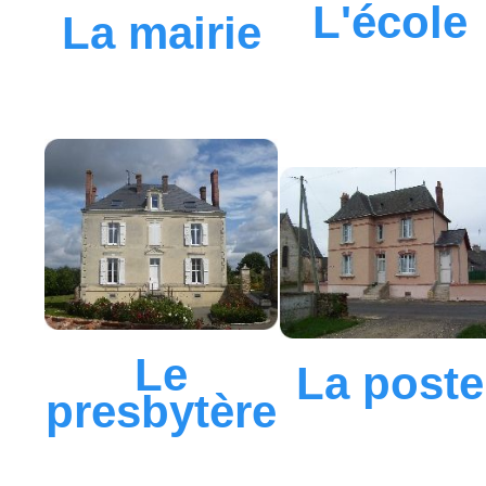
L'école
La mairie
Le
La poste
presbytère