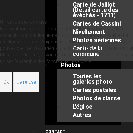
Carte de Jaillot
(Détail carte des
évéchés - 1711)
Utilisation des cookies
Cartes de Cassini
Nous utilisons des cookies sur notre site web. Certains d’entre 
Nivellement
essentiels au fonctionnement du site et d’autres nous aident à
Photos aériennes
améliorer ce site et l’expérience utilisateur (cookies traceurs). 
Carte de la
pouvez décider vous-même si vous autorisez ou non ces cooki
commune
Merci de noter que, si vous les rejetez, vous risquez de ne pas p
utiliser l’ensemble des fonctionnalités du site.
Photos
Toutes les
galeries photo
Ok
Je refuse
Cartes postales
Photos de classe
L'église
Autres
CONTACT