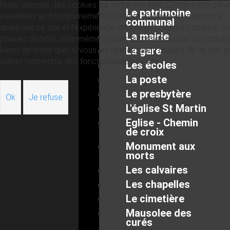
Nous utilisons des cookies sur notre site web. Certains d’entre 
Le patrimoine
essentiels au fonctionnement du site et d’autres nous aident à
communal
améliorer ce site et l’expérience utilisateur (cookies traceurs). 
La mairie
pouvez décider vous-même si vous autorisez ou non ces cooki
La gare
Merci de noter que, si vous les rejetez, vous risquez de ne pas p
utiliser l’ensemble des fonctionnalités du site.
Les écoles
La poste
Le presbytère
Ok
Je refuse
L'église St Martin
Eglise - Chemin
de croix
Monument aux
morts
Les calvaires
Les chapelles
Le cimetière
Mausolee des
curés