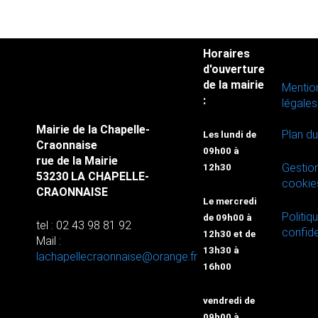
Horaires
d'ouverture
de la mairie
Mentio
:
légales
Mairie de la Chapelle-
Plan du
Les lundi de
Craonnaise
09h00 à
rue de la Mairie
Gestio
12h30
53230 LA CHAPELLE-
cookie
CRAONNAISE
Le mercredi
Politiq
de 09h00 à
tel : 02 43 98 81 92
confide
12h30 et de
Mail :
13h30 à
lachapellecraonnaise@orange.fr
16h00
vendredi de
09h00 à